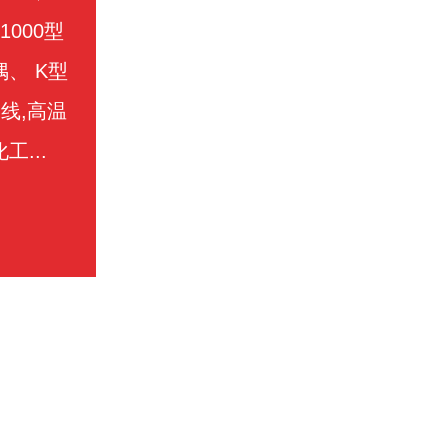
1000型
偶、 K型
线,高温
...