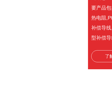
要产品包括
热电阻,P
补偿导线
型补偿导
了